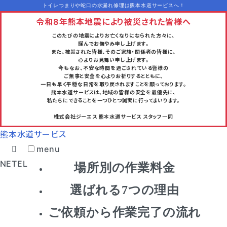
トイレつまりや蛇口の水漏れ修理は熊本水道サービスへ！
令和8年熊本地震により被災された皆様へ
このたびの地震によりお亡くなりになられた方々に、
謹んでお悔やみ申し上げます。
また、被災された皆様、そのご家族・関係者の皆様に、
心よりお見舞い申し上げます。
今もなお、不安な時間を過ごされている皆様の
ご無事と安全を心よりお祈りするとともに、
一日も早く平穏な日常を取り戻されますことを願っております。
熊本水道サービスは、地域の皆様の安全を最優先に、
私たちにできることを一つひとつ誠実に行ってまいります。
株式会社ジーエス 熊本水道サービス スタッフ一同
熊本水道サービス
menu
INE
TEL
場所別の作業料金
選ばれる7つの理由
ご依頼から作業完了の流れ