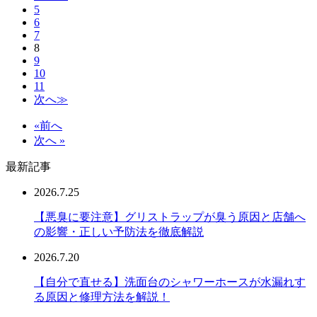
5
6
7
8
9
10
11
次へ≫
«前へ
次へ »
最新記事
2026.7.25
【悪臭に要注意】グリストラップが臭う原因と店舗へ
の影響・正しい予防法を徹底解説
2026.7.20
【自分で直せる】洗面台のシャワーホースが水漏れす
る原因と修理方法を解説！