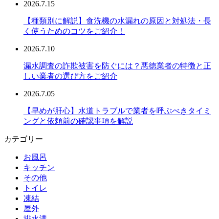
2026.7.15
【種類別に解説】食洗機の水漏れの原因と対処法・長
く使うためのコツをご紹介！
2026.7.10
漏水調査の詐欺被害を防ぐには？悪徳業者の特徴と正
しい業者の選び方をご紹介
2026.7.05
【早めが肝心】水道トラブルで業者を呼ぶべきタイミ
ングと依頼前の確認事項を解説
カテゴリー
お風呂
キッチン
その他
トイレ
凍結
屋外
排水溝