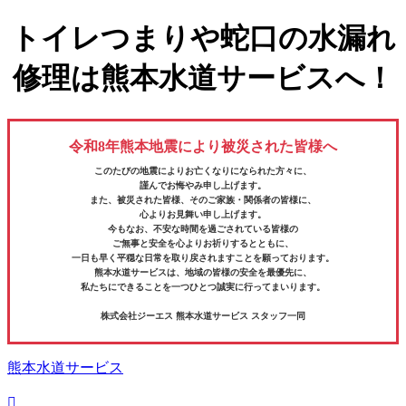
トイレつまりや蛇口の水漏れ
修理は熊本水道サービスへ！
令和8年熊本地震により被災された皆様へ
このたびの地震によりお亡くなりになられた方々に、
謹んでお悔やみ申し上げます。
また、被災された皆様、そのご家族・関係者の皆様に、
心よりお見舞い申し上げます。
今もなお、不安な時間を過ごされている皆様の
ご無事と安全を心よりお祈りするとともに、
一日も早く平穏な日常を取り戻されますことを願っております。
熊本水道サービスは、地域の皆様の安全を最優先に、
私たちにできることを一つひとつ誠実に行ってまいります。
株式会社ジーエス 熊本水道サービス スタッフ一同
熊本水道サービス