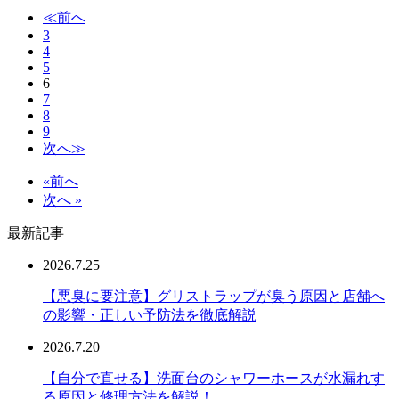
≪前へ
3
4
5
6
7
8
9
次へ≫
«前へ
次へ »
最新記事
2026.7.25
【悪臭に要注意】グリストラップが臭う原因と店舗へ
の影響・正しい予防法を徹底解説
2026.7.20
【自分で直せる】洗面台のシャワーホースが水漏れす
る原因と修理方法を解説！