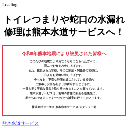
Loading...
トイレつまりや蛇口の水漏れ
修理は熊本水道サービスへ！
令和8年熊本地震により被災された皆様へ
このたびの地震によりお亡くなりになられた方々に、
謹んでお悔やみ申し上げます。
また、被災された皆様、そのご家族・関係者の皆様に、
心よりお見舞い申し上げます。
今もなお、不安な時間を過ごされている皆様の
ご無事と安全を心よりお祈りするとともに、
一日も早く平穏な日常を取り戻されますことを願っております。
熊本水道サービスは、地域の皆様の安全を最優先に、
私たちにできることを一つひとつ誠実に行ってまいります。
株式会社ジーエス 熊本水道サービス スタッフ一同
熊本水道サービス