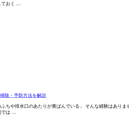
ておく …
掃除・予防方法を解説
のふちや排水口のあたりが黄ばんでいる」 そんな経験はありま
では …