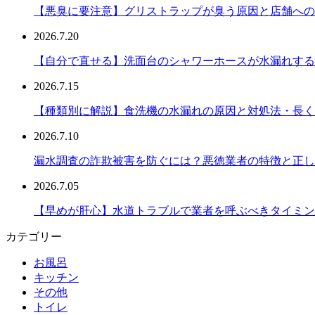
【悪臭に要注意】グリストラップが臭う原因と店舗への
2026.7.20
【自分で直せる】洗面台のシャワーホースが水漏れする
2026.7.15
【種類別に解説】食洗機の水漏れの原因と対処法・長く
2026.7.10
漏水調査の詐欺被害を防ぐには？悪徳業者の特徴と正し
2026.7.05
【早めが肝心】水道トラブルで業者を呼ぶべきタイミン
カテゴリー
お風呂
キッチン
その他
トイレ