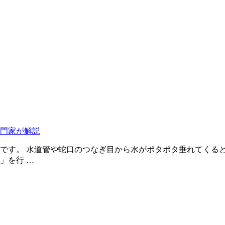
門家が解説
です。 水道管や蛇口のつなぎ目から水がポタポタ垂れてくる
」を行 …