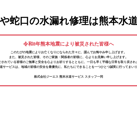
や蛇口の水漏れ修理は熊本水
令和8年熊本地震により被災された皆様へ
このたびの地震によりお亡くなりになられた方々に、
謹んでお悔やみ申し上げます。
また、被災された皆様、そのご家族・関係者の皆様に、
心よりお見舞い申し上げます。
ごされている皆様の
ご無事と安全を心よりお祈りするとともに、
一日も早く平穏な日常を取り戻され
道サービスは、地域の皆様の安全を最優先に、
私たちにできることを一つひとつ誠実に行ってまい
株式会社ジーエス 熊本水道サービス スタッフ一同