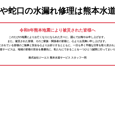
や蛇口の水漏れ修理は熊本水
令和8年熊本地震により被災された皆様へ
このたびの地震によりお亡くなりになられた方々に、
謹んでお悔やみ申し上げます。
また、被災された皆様、そのご家族・関係者の皆様に、
心よりお見舞い申し上げます。
ごされている皆様の
ご無事と安全を心よりお祈りするとともに、
一日も早く平穏な日常を取り戻され
道サービスは、地域の皆様の安全を最優先に、
私たちにできることを一つひとつ誠実に行ってまい
株式会社ジーエス 熊本水道サービス スタッフ一同