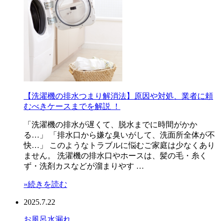
【洗濯機の排水つまり解消法】原因や対処、業者に頼
むべきケースまでを解説 ！
「洗濯機の排水が遅くて、脱水までに時間がかか
る…」 「排水口から嫌な臭いがして、洗面所全体が不
快…」 このようなトラブルに悩むご家庭は少なくあり
ません。 洗濯機の排水口やホースは、髪の毛・糸く
ず・洗剤カスなどが溜まりやす …
»続きを読む
2025.7.22
お風呂
水漏れ