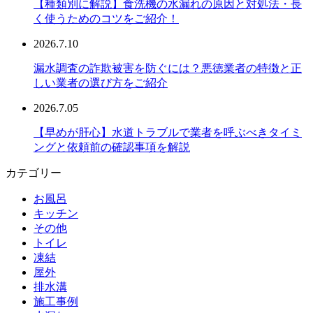
【種類別に解説】食洗機の水漏れの原因と対処法・長
く使うためのコツをご紹介！
2026.7.10
漏水調査の詐欺被害を防ぐには？悪徳業者の特徴と正
しい業者の選び方をご紹介
2026.7.05
【早めが肝心】水道トラブルで業者を呼ぶべきタイミ
ングと依頼前の確認事項を解説
カテゴリー
お風呂
キッチン
その他
トイレ
凍結
屋外
排水溝
施工事例