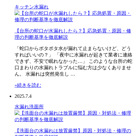
キッチン
水漏れ
【台所の蛇口が水漏れしたら？】応急処置・原因・修
理の判断基準を徹底解説
「蛇口からポタポタ水が漏れて止まらないけど、どう
すればいいの？」 「夜中に水漏れが起きて業者に連絡
できず、不安で眠れなかった…」 このような台所の蛇
口まわりの水漏れトラブルに悩む方は少なくありませ
ん。 水漏れは突然発生し …
»続きを読む
2025.7.4
水漏れ
洗面所
【洗面台の水漏れは放置厳禁】原因・対処法・修理の