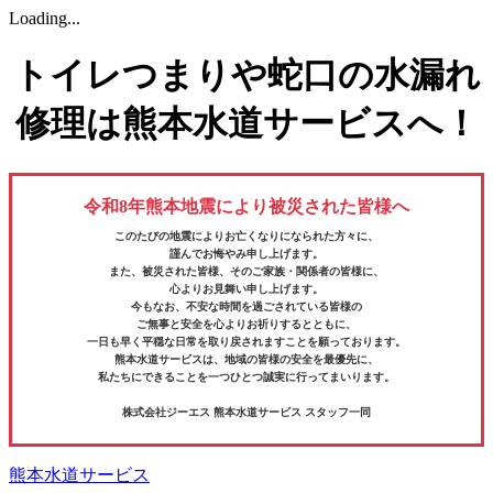
Loading...
トイレつまりや蛇口の水漏れ
修理は熊本水道サービスへ！
令和8年熊本地震により被災された皆様へ
このたびの地震によりお亡くなりになられた方々に、
謹んでお悔やみ申し上げます。
また、被災された皆様、そのご家族・関係者の皆様に、
心よりお見舞い申し上げます。
今もなお、不安な時間を過ごされている皆様の
ご無事と安全を心よりお祈りするとともに、
一日も早く平穏な日常を取り戻されますことを願っております。
熊本水道サービスは、地域の皆様の安全を最優先に、
私たちにできることを一つひとつ誠実に行ってまいります。
株式会社ジーエス 熊本水道サービス スタッフ一同
熊本水道サービス