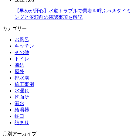
2026.7.05
【早めが肝心】水道トラブルで業者を呼ぶべきタイミ
ングと依頼前の確認事項を解説
カテゴリー
お風呂
キッチン
その他
トイレ
凍結
屋外
排水溝
施工事例
水漏れ
洗面所
漏水
給湯器
蛇口
詰まり
月別アーカイブ