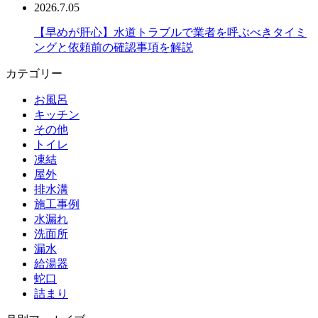
2026.7.05
【早めが肝心】水道トラブルで業者を呼ぶべきタイミ
ングと依頼前の確認事項を解説
カテゴリー
お風呂
キッチン
その他
トイレ
凍結
屋外
排水溝
施工事例
水漏れ
洗面所
漏水
給湯器
蛇口
詰まり