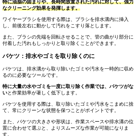
特に油脂の固まりや、長時間放置された汚れに対して、強力
なクリーニング効果を発揮します。
ワイヤーブラシを使用する際は、ブラシを排水溝内に挿入
し、前後左右に動かして汚れをこすり落とします。
また、ブラシの先端を回転させることで、管の曲がり部分に
付着した汚れもしっかりと取り除くことができます。
バケツ：排水やゴミを取り除くのに
バケツは、排水溝から取り除いたゴミや汚水を一時的に収め
るのに必要なツールです。
特に大量の水やゴミを一度に取り除く作業では、バケツがな
い
と作業効率が著しく低下します。
バケツを使用する際は、取り除いたゴミや汚水をこまめに捨
て、常にクリーンな状態を保つことがポイントです。
また、バケツの大きさや形状は、作業スペースや排水溝の位
置に合わせて選ぶと、よりスムーズな作業が可能になりま
す。