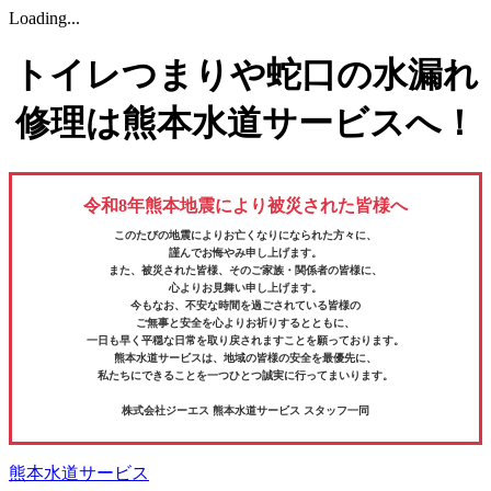
Loading...
トイレつまりや蛇口の水漏れ
修理は熊本水道サービスへ！
令和8年熊本地震により被災された皆様へ
このたびの地震によりお亡くなりになられた方々に、
謹んでお悔やみ申し上げます。
また、被災された皆様、そのご家族・関係者の皆様に、
心よりお見舞い申し上げます。
今もなお、不安な時間を過ごされている皆様の
ご無事と安全を心よりお祈りするとともに、
一日も早く平穏な日常を取り戻されますことを願っております。
熊本水道サービスは、地域の皆様の安全を最優先に、
私たちにできることを一つひとつ誠実に行ってまいります。
株式会社ジーエス 熊本水道サービス スタッフ一同
熊本水道サービス