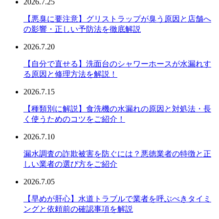
2026.7.25
【悪臭に要注意】グリストラップが臭う原因と店舗へ
の影響・正しい予防法を徹底解説
2026.7.20
【自分で直せる】洗面台のシャワーホースが水漏れす
る原因と修理方法を解説！
2026.7.15
【種類別に解説】食洗機の水漏れの原因と対処法・長
く使うためのコツをご紹介！
2026.7.10
漏水調査の詐欺被害を防ぐには？悪徳業者の特徴と正
しい業者の選び方をご紹介
2026.7.05
【早めが肝心】水道トラブルで業者を呼ぶべきタイミ
ングと依頼前の確認事項を解説