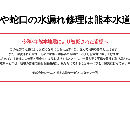
や蛇口の水漏れ修理は熊本水
令和8年熊本地震により被災された皆様へ
このたびの地震によりお亡くなりになられた方々に、
謹んでお悔やみ申し上げます。
また、被災された皆様、そのご家族・関係者の皆様に、
心よりお見舞い申し上げます。
ごされている皆様の
ご無事と安全を心よりお祈りするとともに、
一日も早く平穏な日常を取り戻され
道サービスは、地域の皆様の安全を最優先に、
私たちにできることを一つひとつ誠実に行ってまい
株式会社ジーエス 熊本水道サービス スタッフ一同