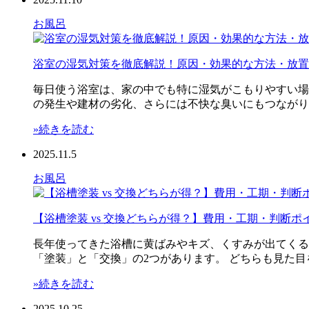
お風呂
浴室の湿気対策を徹底解説！原因・効果的な方法・放置
毎日使う浴室は、家の中でも特に湿気がこもりやすい場
の発生や建材の劣化、さらには不快な臭いにもつながり
»続きを読む
2025.11.5
お風呂
【浴槽塗装 vs 交換どちらが得？】費用・工期・判断
長年使ってきた浴槽に黄ばみやキズ、くすみが出てくる
「塗装」と「交換」の2つがあります。 どちらも見た目
»続きを読む
2025.10.25