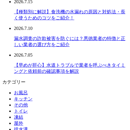
2026.7.15
【種類別に解説】食洗機の水漏れの原因と対処法・長
く使うためのコツをご紹介！
2026.7.10
漏水調査の詐欺被害を防ぐには？悪徳業者の特徴と正
しい業者の選び方をご紹介
2026.7.05
【早めが肝心】水道トラブルで業者を呼ぶべきタイミ
ングと依頼前の確認事項を解説
カテゴリー
お風呂
キッチン
その他
トイレ
凍結
屋外
排水溝