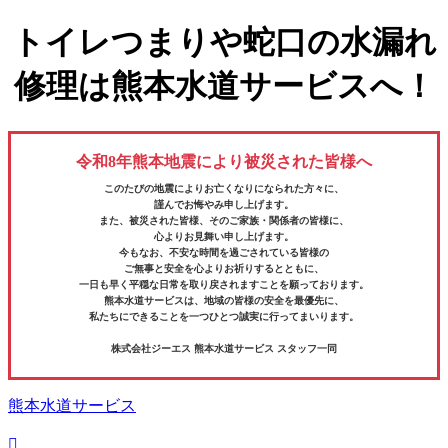
トイレつまりや蛇口の水漏れ
修理は熊本水道サービスへ！
令和8年熊本地震により被災された皆様へ
このたびの地震によりお亡くなりになられた方々に、
謹んでお悔やみ申し上げます。
また、被災された皆様、そのご家族・関係者の皆様に、
心よりお見舞い申し上げます。
今もなお、不安な時間を過ごされている皆様の
ご無事と安全を心よりお祈りするとともに、
一日も早く平穏な日常を取り戻されますことを願っております。
熊本水道サービスは、地域の皆様の安全を最優先に、
私たちにできることを一つひとつ誠実に行ってまいります。
株式会社ジーエス 熊本水道サービス スタッフ一同
熊本水道サービス