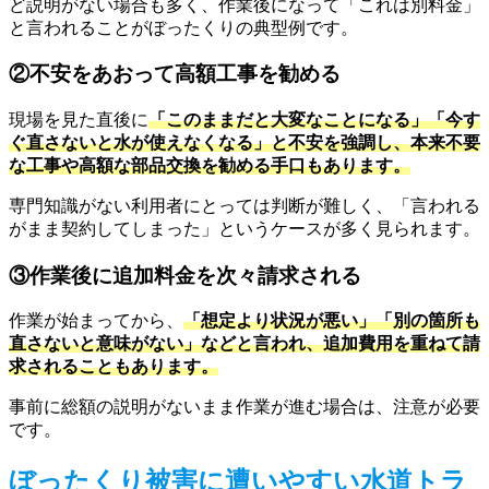
ど説明がない場合も多く、作業後になって「これは別料金」
と言われることがぼったくりの典型例です。
②不安をあおって高額工事を勧める
現場を見た直後に
「このままだと大変なことになる」「今す
ぐ直さないと水が使えなくなる」と不安を強調し、本来不要
な工事や高額な部品交換を勧める手口もあります。
専門知識がない利用者にとっては判断が難しく、「言われる
がまま契約してしまった」というケースが多く見られます。
③作業後に追加料金を次々請求される
作業が始まってから、
「想定より状況が悪い」「別の箇所も
直さないと意味がない」などと言われ、追加費用を重ねて請
求されることもあります。
事前に総額の説明がないまま作業が進む場合は、注意が必要
です。
ぼったくり被害に遭いやすい水道トラ