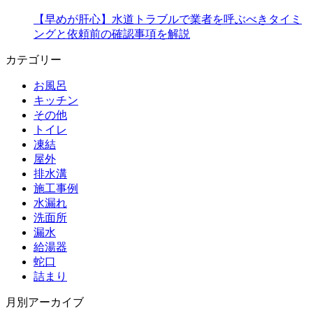
【早めが肝心】水道トラブルで業者を呼ぶべきタイミ
ングと依頼前の確認事項を解説
カテゴリー
お風呂
キッチン
その他
トイレ
凍結
屋外
排水溝
施工事例
水漏れ
洗面所
漏水
給湯器
蛇口
詰まり
月別アーカイブ