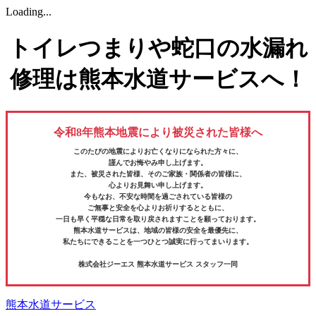
Loading...
トイレつまりや蛇口の水漏れ
修理は熊本水道サービスへ！
令和8年熊本地震により被災された皆様へ
このたびの地震によりお亡くなりになられた方々に、
謹んでお悔やみ申し上げます。
また、被災された皆様、そのご家族・関係者の皆様に、
心よりお見舞い申し上げます。
今もなお、不安な時間を過ごされている皆様の
ご無事と安全を心よりお祈りするとともに、
一日も早く平穏な日常を取り戻されますことを願っております。
熊本水道サービスは、地域の皆様の安全を最優先に、
私たちにできることを一つひとつ誠実に行ってまいります。
株式会社ジーエス 熊本水道サービス スタッフ一同
熊本水道サービス