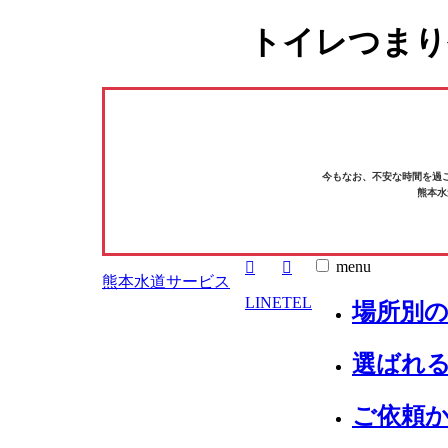
トイレつまり
今もなお、不安な時間を過
熊本水
menu
熊本水道サービス
LINE
TEL
場所別
選ばれる
ご依頼