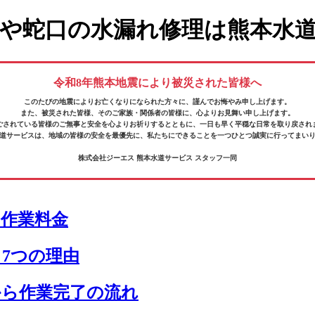
や蛇口の水漏れ修理は熊本水
令和8年熊本地震により被災された皆様へ
このたびの地震によりお亡くなりになられた方々に、
謹んでお悔やみ申し上げます。
また、被災された皆様、そのご家族・関係者の皆様に、
心よりお見舞い申し上げます。
ごされている皆様の
ご無事と安全を心よりお祈りするとともに、
一日も早く平穏な日常を取り戻され
道サービスは、地域の皆様の安全を最優先に、
私たちにできることを一つひとつ誠実に行ってまい
株式会社ジーエス 熊本水道サービス スタッフ一同
の作業料金
7つの理由
から作業完了の流れ