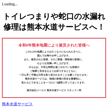
Loading...
トイレつまりや蛇口の水漏れ
修理は熊本水道サービスへ！
令和8年熊本地震により被災された皆様へ
このたびの地震によりお亡くなりになられた方々に、
謹んでお悔やみ申し上げます。
また、被災された皆様、そのご家族・関係者の皆様に、
心よりお見舞い申し上げます。
今もなお、不安な時間を過ごされている皆様の
ご無事と安全を心よりお祈りするとともに、
一日も早く平穏な日常を取り戻されますことを願っております。
熊本水道サービスは、地域の皆様の安全を最優先に、
私たちにできることを一つひとつ誠実に行ってまいります。
株式会社ジーエス 熊本水道サービス スタッフ一同
熊本水道サービス