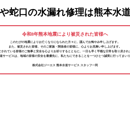
や蛇口の水漏れ修理は熊本水
令和8年熊本地震により被災された皆様へ
このたびの地震によりお亡くなりになられた方々に、
謹んでお悔やみ申し上げます。
また、被災された皆様、そのご家族・関係者の皆様に、
心よりお見舞い申し上げます。
ごされている皆様の
ご無事と安全を心よりお祈りするとともに、
一日も早く平穏な日常を取り戻され
道サービスは、地域の皆様の安全を最優先に、
私たちにできることを一つひとつ誠実に行ってまい
株式会社ジーエス 熊本水道サービス スタッフ一同