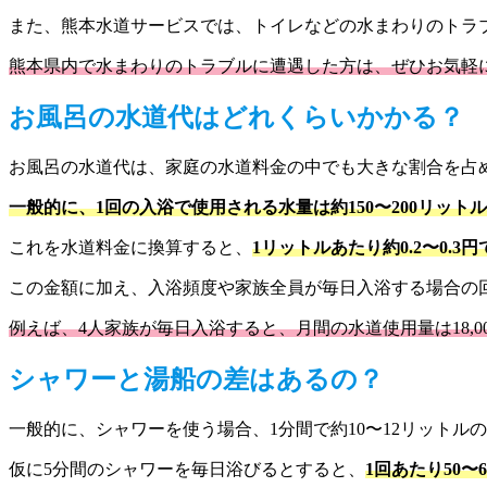
また、熊本水道サービスでは、トイレなどの水まわりのトラ
熊本県内で水まわりのトラブルに遭遇した方は、ぜひお気軽
お風呂の水道代はどれくらいかかる？
お風呂の水道代は、家庭の水道料金の中でも大きな割合を占
一般的に、1回の入浴で使用される水量は約150〜200リット
これを水道料金に換算すると、
1リットルあたり約0.2〜0.
この金額に加え、入浴頻度や家族全員が毎日入浴する場合の
例えば、4人家族が毎日入浴すると、月間の水道使用量は18,000
シャワーと湯船の差はあるの？
一般的に、シャワーを使う場合、1分間で約10〜12リットル
仮に5分間のシャワーを毎日浴びるとすると、
1回あたり50〜