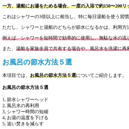
一方、湯船にお湯をためる場合、一度の入浴で約150〜200
これはシャワーの3倍以上に相当し、特に毎日湯船を使う習
ただし、シャワーと湯船のどちらが節水になるかは、利用方
例えば、シャワーを短時間で効率的に使用し、無駄な水の流
また、
湯船を家族全員で共有する場合や、風呂水を洗濯に再
お風呂の節水方法５選
本項目では、
お風呂の節水方法５選
についてご紹介します。
お風呂の節水方法５選
1, 節水シャワーヘッド
2, 風呂水の再利用
3, シャワー時間の短縮
4, お湯の温度を下げる
​5, 追い焚きを減らす