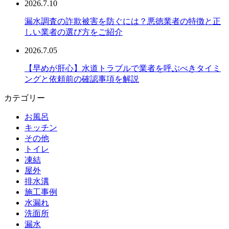
2026.7.10
漏水調査の詐欺被害を防ぐには？悪徳業者の特徴と正
しい業者の選び方をご紹介
2026.7.05
【早めが肝心】水道トラブルで業者を呼ぶべきタイミ
ングと依頼前の確認事項を解説
カテゴリー
お風呂
キッチン
その他
トイレ
凍結
屋外
排水溝
施工事例
水漏れ
洗面所
漏水