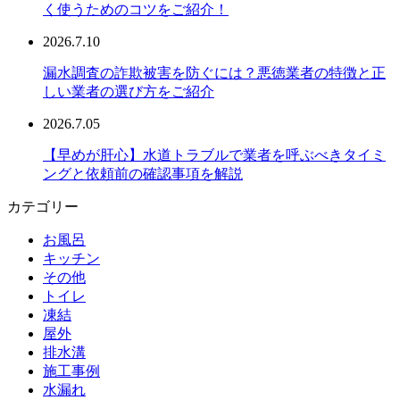
く使うためのコツをご紹介！
2026.7.10
漏水調査の詐欺被害を防ぐには？悪徳業者の特徴と正
しい業者の選び方をご紹介
2026.7.05
【早めが肝心】水道トラブルで業者を呼ぶべきタイミ
ングと依頼前の確認事項を解説
カテゴリー
お風呂
キッチン
その他
トイレ
凍結
屋外
排水溝
施工事例
水漏れ