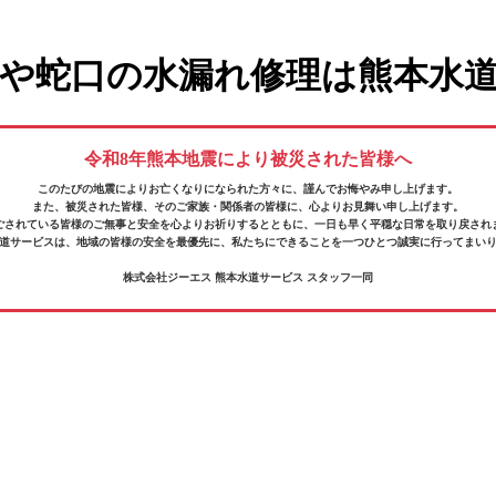
や蛇口の水漏れ修理は熊本水
令和8年熊本地震により被災された皆様へ
このたびの地震によりお亡くなりになられた方々に、
謹んでお悔やみ申し上げます。
また、被災された皆様、そのご家族・関係者の皆様に、
心よりお見舞い申し上げます。
ごされている皆様の
ご無事と安全を心よりお祈りするとともに、
一日も早く平穏な日常を取り戻され
道サービスは、地域の皆様の安全を最優先に、
私たちにできることを一つひとつ誠実に行ってまい
株式会社ジーエス 熊本水道サービス スタッフ一同