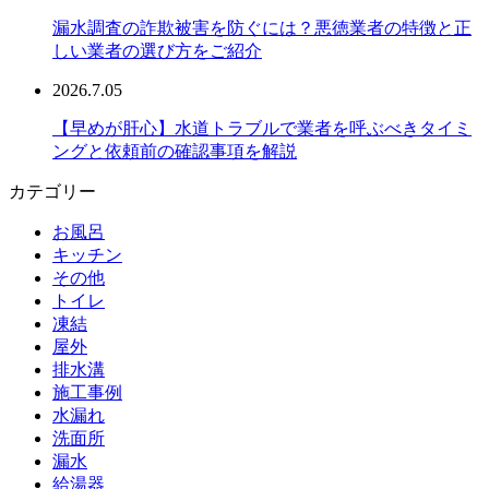
漏水調査の詐欺被害を防ぐには？悪徳業者の特徴と正
しい業者の選び方をご紹介
2026.7.05
【早めが肝心】水道トラブルで業者を呼ぶべきタイミ
ングと依頼前の確認事項を解説
カテゴリー
お風呂
キッチン
その他
トイレ
凍結
屋外
排水溝
施工事例
水漏れ
洗面所
漏水
給湯器