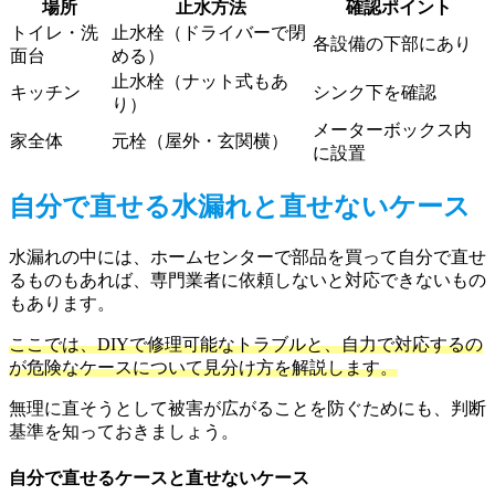
場所
止水方法
確認ポイント
トイレ・洗
止水栓（ドライバーで閉
各設備の下部にあり
面台
める）
止水栓（ナット式もあ
キッチン
シンク下を確認
り）
メーターボックス内
家全体
元栓（屋外・玄関横）
に設置
自分で直せる水漏れと直せないケース
水漏れの中には、ホームセンターで部品を買って自分で直せ
るものもあれば、専門業者に依頼しないと対応できないもの
もあります。
ここでは、DIYで修理可能なトラブルと、自力で対応するの
が危険なケースについて見分け方を解説します。
無理に直そうとして被害が広がることを防ぐためにも、判断
基準を知っておきましょう。
自分で直せるケースと直せないケース