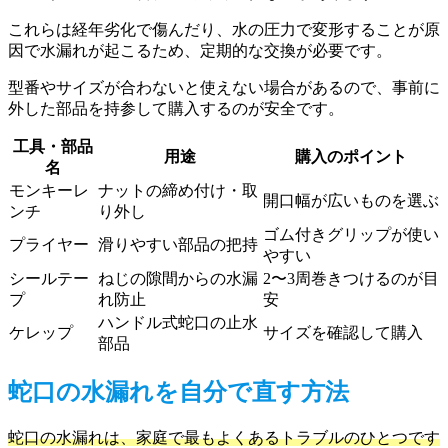
これらは経年劣化で傷んだり、水の圧力で変形することが原
因で水漏れが起こるため、定期的な交換が必要です。
型番やサイズが合わないと使えない場合があるので、事前に
外した部品を持参して購入するのが安全です。
工具・部品
用途
購入のポイント
名
モンキーレ
ナットの締め付け・取
開口幅が広いものを選ぶ
ンチ
り外し
ゴム付きグリップが使い
プライヤー
滑りやすい部品の把持
やすい
シールテー
ねじの隙間からの水漏
2〜3周巻きつけるのが目
プ
れ防止
安
ハンドル式蛇口の止水
ケレップ
サイズを確認して購入
部品
蛇口の水漏れを自分で直す方法
蛇口の水漏れは、家庭で最もよくあるトラブルのひとつです