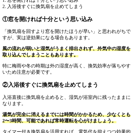
1. 窓を開ければ十分という思い込み
2. 入浴後すぐに換気扇を止めてしまう
①窓を開ければ十分という思い込み
「換気扇を回すより窓を開けたほうが早い」と思われがちで
すが、実は逆効果になる場合もあります。
風の流れが弱いと湿気がうまく排出されず、外気中の湿度を
取り込んでしまうこともあります。
特に梅雨や冬の時期は外の湿度が高く、換気効率が落ちやす
いため注意が必要です。
②入浴後すぐに換気扇を止めてしまう
入浴直後に換気扇を止めると、湿気が浴室内に残ったままに
なります。
湯気が完全に消えるまでには時間がかかるため、少なくとも
2〜3時間、可能であれば常時運転を心がけましょう。
タイマー付き換気扇を活用すれば、電気代を抑えつつ効果的