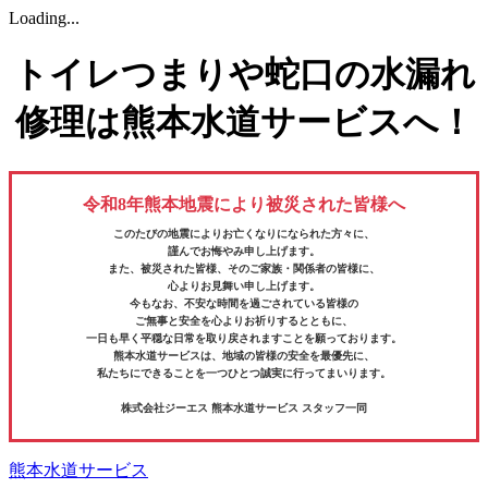
Loading...
トイレつまりや蛇口の水漏れ
修理は熊本水道サービスへ！
令和8年熊本地震により被災された皆様へ
このたびの地震によりお亡くなりになられた方々に、
謹んでお悔やみ申し上げます。
また、被災された皆様、そのご家族・関係者の皆様に、
心よりお見舞い申し上げます。
今もなお、不安な時間を過ごされている皆様の
ご無事と安全を心よりお祈りするとともに、
一日も早く平穏な日常を取り戻されますことを願っております。
熊本水道サービスは、地域の皆様の安全を最優先に、
私たちにできることを一つひとつ誠実に行ってまいります。
株式会社ジーエス 熊本水道サービス スタッフ一同
熊本水道サービス