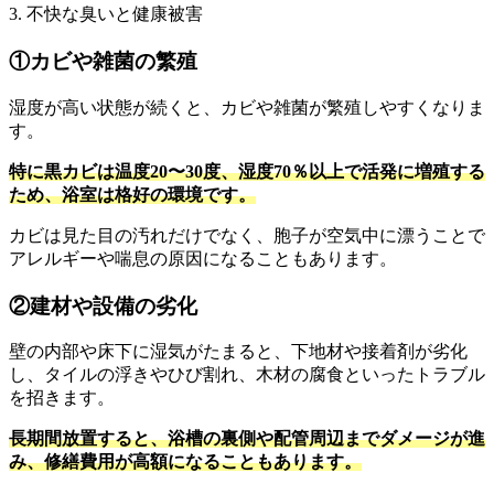
3. 不快な臭いと健康被害
①カビや雑菌の繁殖
湿度が高い状態が続くと、カビや雑菌が繁殖しやすくなりま
す。
特に黒カビは温度20〜30度、湿度70％以上で活発に増殖する
ため、浴室は格好の環境です。
カビは見た目の汚れだけでなく、胞子が空気中に漂うことで
アレルギーや喘息の原因になることもあります。
②建材や設備の劣化
壁の内部や床下に湿気がたまると、下地材や接着剤が劣化
し、タイルの浮きやひび割れ、木材の腐食といったトラブル
を招きます。
長期間放置すると、浴槽の裏側や配管周辺までダメージが進
み、修繕費用が高額になることもあります。